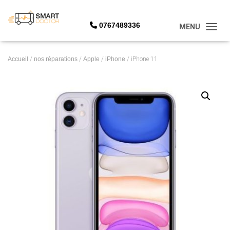
0767489336
OUVRI
Accueil
/
nos réparations
/
Apple
/
iPhone
/ iPhone 11